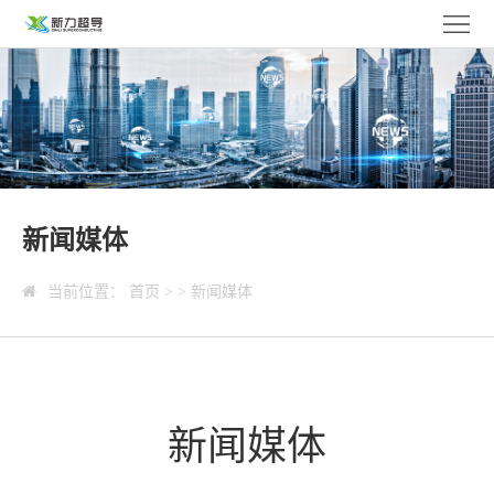
新
力
关
首
于
产
页
新
品
新
力
中
闻
人
新闻媒体
心
中
力
联
当前位置：
首页
>
>
新闻媒体
心
资
系
EN
源
我
们
新闻媒体