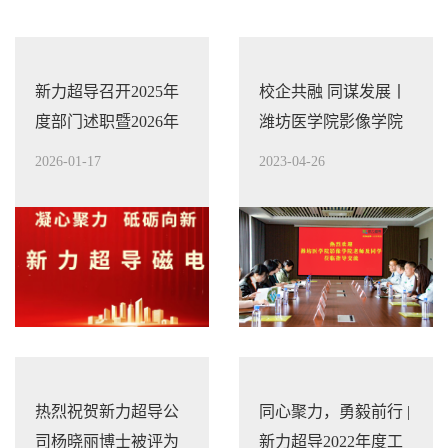
新力超导召开2025年
校企共融 同谋发展丨
度部门述职暨2026年
潍坊医学院影像学院
工作部署会议
领导一行莅临新力超
2026-01-17
2023-04-26
导参观指导
热烈祝贺新力超导公
同心聚力，勇毅前行 |
司杨晓丽博士被评为
新力超导2022年度工