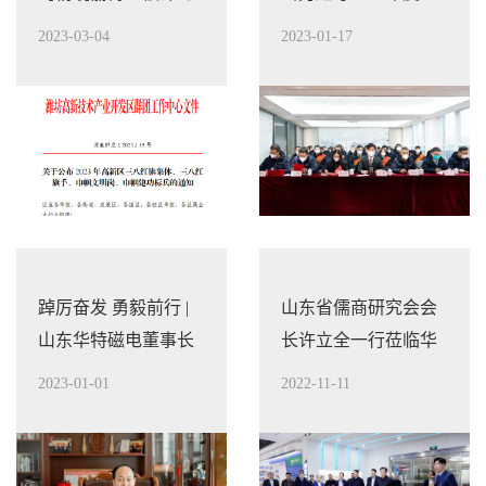
潍坊市高新区“巾帼建
作述职总结暨表彰大
2023-03-04
2023-01-17
功标兵”
会隆重召开
踔厉奋发 勇毅前行 |
山东省儒商研究会会
山东华特磁电董事长
长许立全一行莅临华
2023元旦致辞
特调研指导工作
2023-01-01
2022-11-11