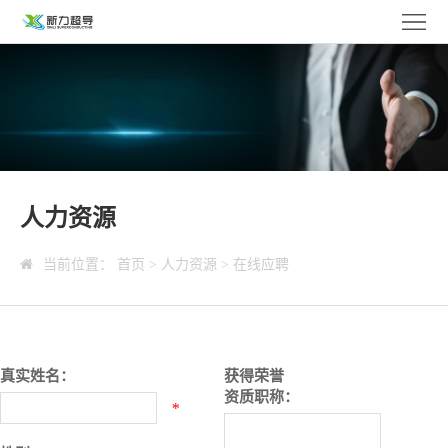
新
力
关
首
于
产
页
新
品
新
力
中
闻
人
人力资源
心
中
力
联
当前位置：
首页
>
人力资源
>
在线应聘
心
资
系
EN
源
我
真实姓名：
获得荣誉
们
资质职称：
*